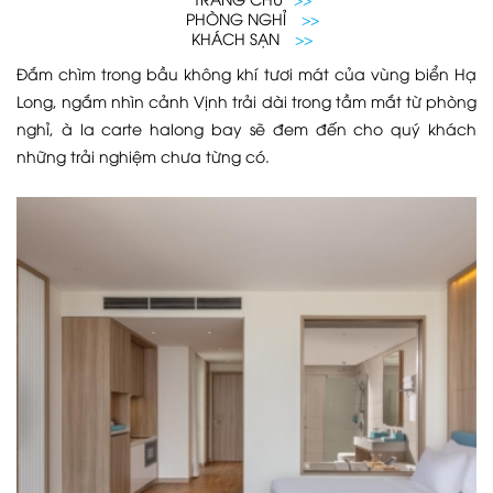
PHÒNG NGHỈ
>>
KHÁCH SẠN
>>
Đắm chìm trong bầu không khí tươi mát của vùng biển Hạ
Long, ngắm nhìn cảnh Vịnh trải dài trong tầm mắt từ phòng
nghỉ,
à la carte halong bay
sẽ đem đến cho quý khách
những trải nghiệm chưa từng có.