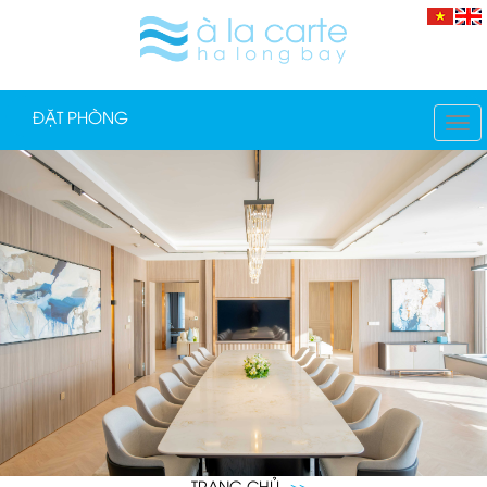
ĐẶT PHÒNG
TO
NA
TRANG CHỦ
>>