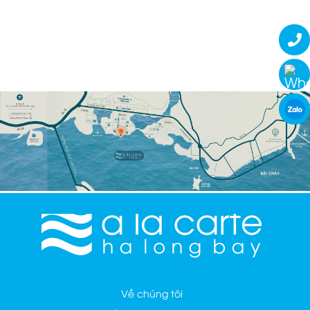
và 2 trẻ em từ 0-5 tuổi ngủ chung giường với bố
mẹ
ĐẶT PHÒNG
READ MORE
Về chúng tôi