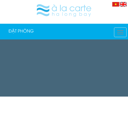
ĐẶT PHÒNG
TO
NA