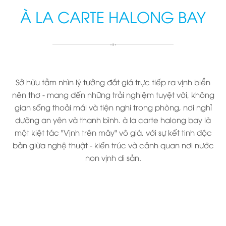
À LA CARTE HALONG BAY
Sở hữu tầm nhìn lý tưởng đắt giá trực tiếp ra vịnh biển
nên thơ - mang đến những trải nghiệm tuyệt vời, không
gian sống thoải mái và tiện nghi trong phòng, nơi nghỉ
dưỡng an yên và thanh bình. à la carte halong bay là
một kiệt tác "Vịnh trên mây" vô giá, với sự kết tinh độc
bản giữa nghệ thuật - kiến trúc và cảnh quan nơi nước
non vịnh di sản.