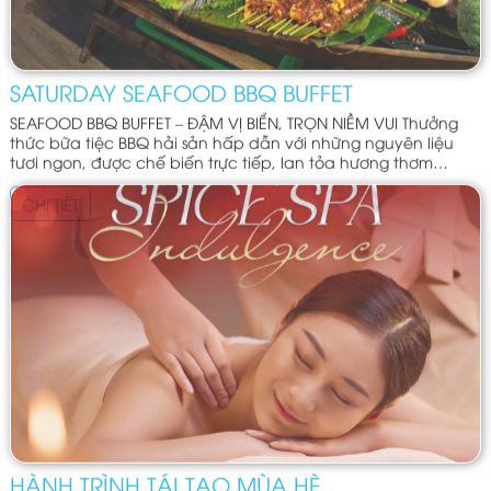
SATURDAY SEAFOOD BBQ BUFFET
SEAFOOD BBQ BUFFET – ĐẬM VỊ BIỂN, TRỌN NIỀM VUI Thưởng
thức bữa tiệc BBQ hải sản hấp dẫn với những nguyên liệu
tươi ngon, được chế biến trực tiếp, lan tỏa hương thơm
quyến rũ trong không gian ấm cúng.
CHI TIẾT
HÀNH TRÌNH TÁI TẠO MÙA HÈ