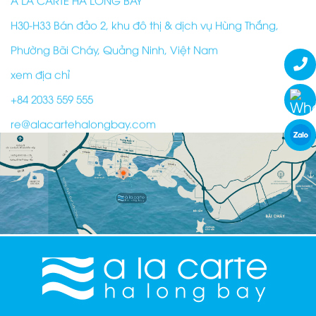
H30-H33 Bán đảo 2, khu đô thị & dịch vụ Hùng Thắng,
Phường Bãi Cháy, Quảng Ninh, Việt Nam
xem địa chỉ
+84 2033 559 555
re@alacartehalongbay.com