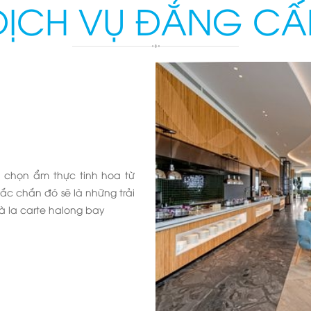
DỊCH VỤ ĐẲNG CẤ
 chọn ẩm thực tinh hoa từ
c chắn đó sẽ là những trải
à la carte halong bay