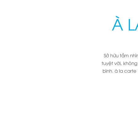
À 
Sở hữu tầm nhìn
tuyệt vời, không
bình. à la carte