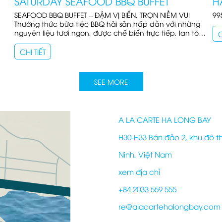
SATURDAY SEAFOOD BBQ BUFFET
H
SEAFOOD BBQ BUFFET – ĐẬM VỊ BIỂN, TRỌN NIỀM VUI
Thưởng thức bữa tiệc BBQ hải sản hấp dẫn với những
nguyên liệu tươi ngon, được chế biến trực tiếp, lan tỏa
C
hương thơm quyến rũ trong không gian ấm cúng.
CHI TIẾT
SEE MORE
A LA CARTE HA LONG BAY
H30-H33 Bán đảo 2, khu đô t
Ninh, Việt Nam
xem địa chỉ
+84 2033 559 555
re@alacartehalongbay.com