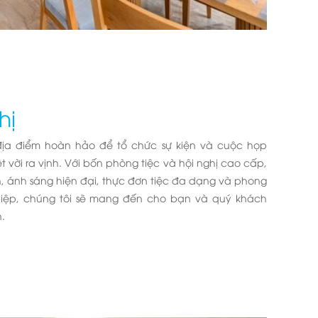
hị
địa điểm hoàn hảo để tổ chức sự kiện và cuộc họp
t vời ra vịnh. Với bốn phòng tiệc và hội nghị cao cấp,
h, ánh sáng hiện đại, thực đơn tiệc đa dạng và phong
iệp, chúng tôi sẽ mang đến cho bạn và quý khách
.