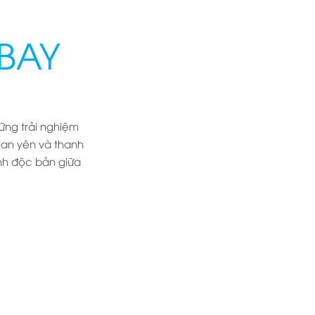
BAY
hững trải nghiệm
g an yên và thanh
tinh độc bản giữa