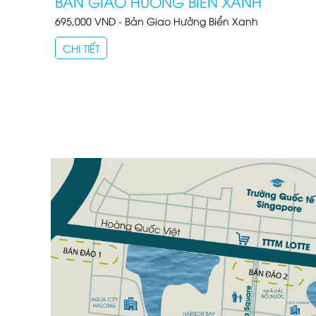
BẢN GIAO HƯỞNG BIỂN XANH
695,000 VND - Bản Giao Hưởng Biển Xanh
CHI TIẾT