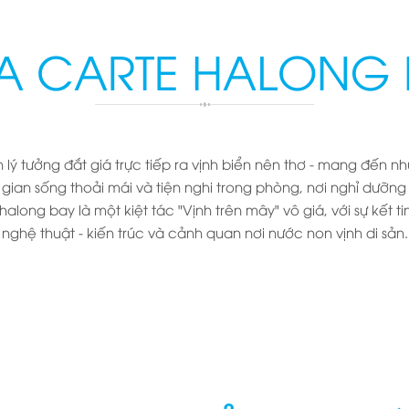
LA CARTE HALONG 
 lý tưởng đắt giá trực tiếp ra vịnh biển nên thơ - mang đến n
 gian sống thoải mái và tiện nghi trong phòng, nơi nghỉ dưỡn
 halong bay là một kiệt tác "Vịnh trên mây" vô giá, với sự kết 
nghệ thuật - kiến trúc và cảnh quan nơi nước non vịnh di sản.