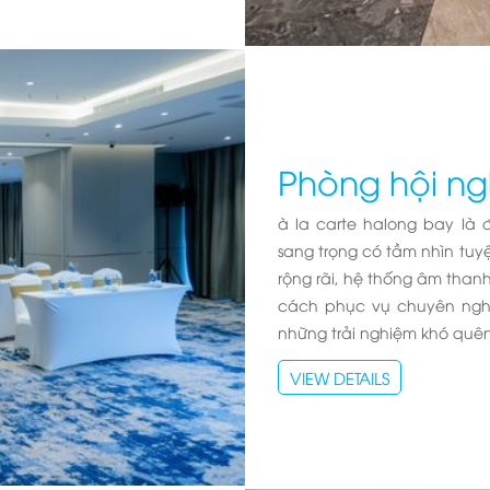
Phòng hội ng
à la carte halong bay
là 
sang trọng có tầm nhìn tuyệ
rộng rãi, hệ thống âm than
cách phục vụ chuyên ngh
những trải nghiệm khó quên
VIEW DETAILS