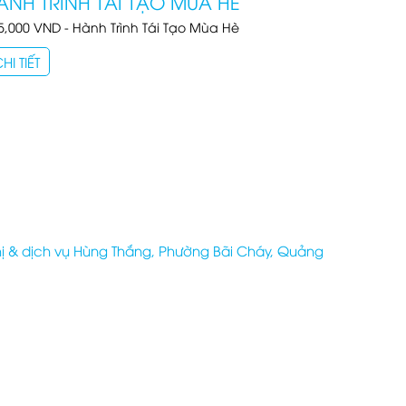
ÀNH TRÌNH TÁI TẠO MÙA HÈ
995,000 VND - Hành Trình Tái Tạo Mùa Hè
HI TIẾT
hị & dịch vụ Hùng Thắng, Phường Bãi Cháy, Quảng